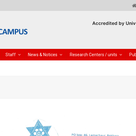
Accredited by Univ
Staff
News & Notices
Research Centers / units
Pub