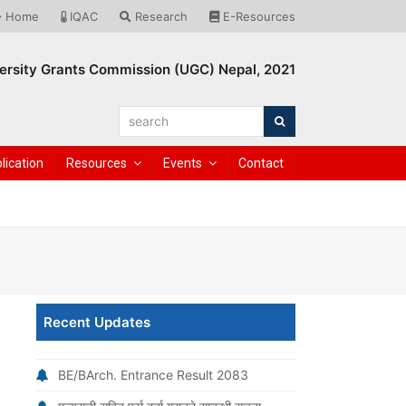
Home
IQAC
Research
E-Resources
ersity Grants Commission (UGC) Nepal, 2021
search
Search
lication
Resources
Events
Contact
Recent Updates
BE/BArch. Entrance Result 2083