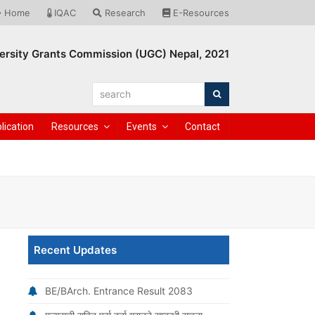
Home
IQAC
Research
E-Resources
ersity Grants Commission (UGC) Nepal, 2021
search
Search
lication
Resources
Events
Contact
Recent Updates
BE/BArch. Entrance Result 2083