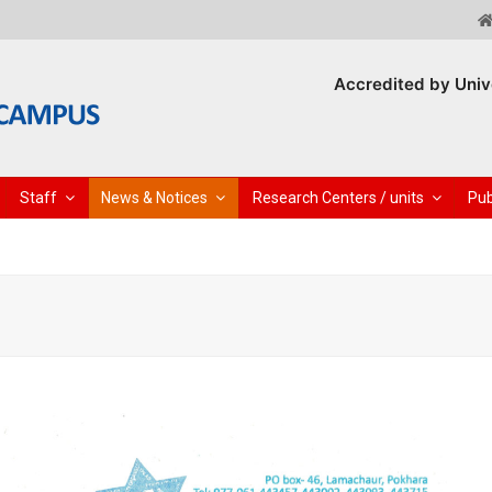
Accredited by Univ
Staff
News & Notices
Research Centers / units
Pub