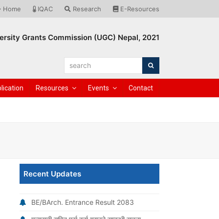
Home
IQAC
Research
E-Resources
ersity Grants Commission (UGC) Nepal, 2021
search
Search
lication
Resources
Events
Contact
Recent Updates
BE/BArch. Entrance Result 2083